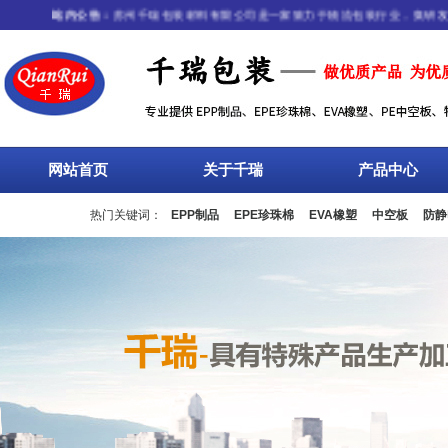
站内公告：
苏州千瑞包装材料有限公司是一家致力于物流包装行业，集研发、生
网站首页
关于千瑞
产品中心
热门关键词：
EPP制品
EPE珍珠棉
EVA橡塑
中空板
防静
流箱
周转箱
塑料托盘
围板箱
复合包装