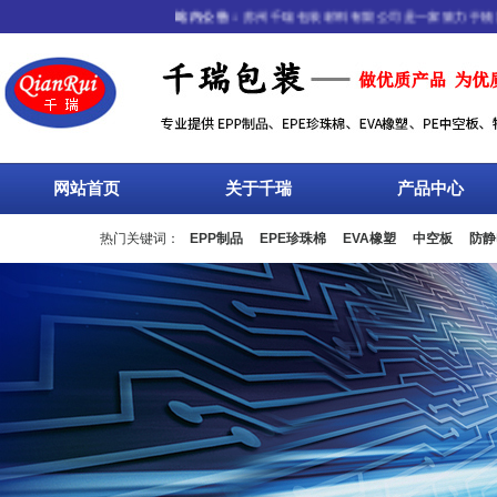
站内公告：
苏州千瑞包装材料有限公司是一家致力于物流包
网站首页
关于千瑞
产品中心
热门关键词：
EPP制品
EPE珍珠棉
EVA橡塑
中空板
防静
流箱
周转箱
塑料托盘
围板箱
复合包装