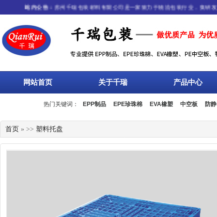
站内公告：
苏州千瑞包装材料有限公司是一家致力于物流包装行业，集研发、生
网站首页
关于千瑞
产品中心
热门关键词：
EPP制品
EPE珍珠棉
EVA橡塑
中空板
防静
流箱
周转箱
塑料托盘
围板箱
复合包装
首页
» >>
塑料托盘