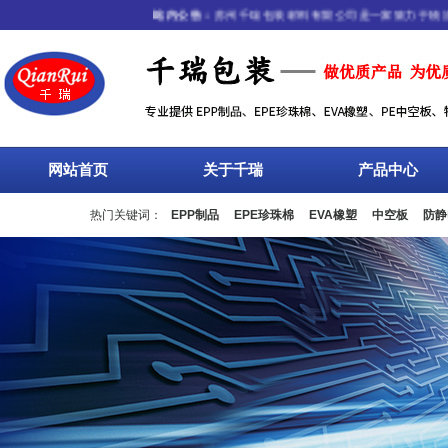
站内公告：
苏州千瑞包装材料有限公司是一家致力于物流包装
网站首页
关于千瑞
产品中心
热门关键词：
EPP制品
EPE珍珠棉
EVA橡塑
中空板
防静
流箱
周转箱
塑料托盘
围板箱
复合包装