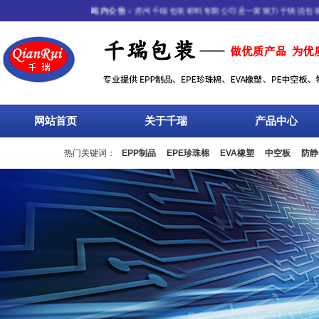
站内公告：
苏州千瑞包装材料有限公司是一家致力于物流包装行业，
网站首页
关于千瑞
产品中心
热门关键词：
EPP制品
EPE珍珠棉
EVA橡塑
中空板
防静
流箱
周转箱
塑料托盘
围板箱
复合包装