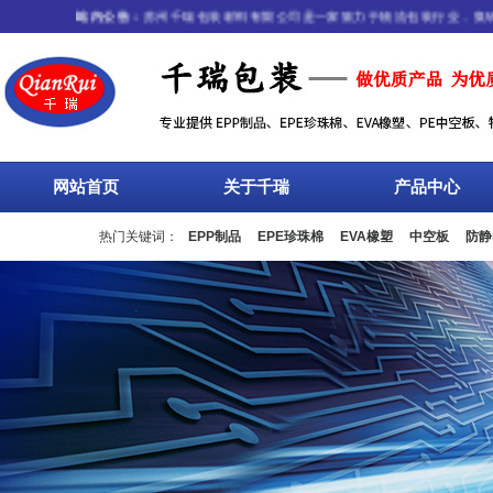
站内公告：
苏州千瑞包装材料有限公司是一家致力于物流包装行业，集研发
网站首页
关于千瑞
产品中心
热门关键词：
EPP制品
EPE珍珠棉
EVA橡塑
中空板
防静
流箱
周转箱
塑料托盘
围板箱
复合包装